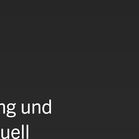
ng und
uell