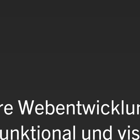
re Webentwicklu
nktional und vis