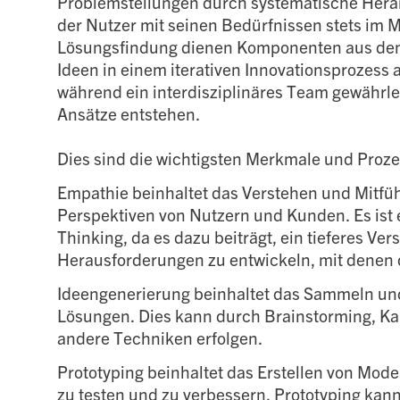
Problemstellungen durch systematische Heran
der Nutzer mit seinen Bedürfnissen stets im Mi
Lösungsfindung dienen Komponenten aus dem
Ideen in einem iterativen Innovationsprozess 
während ein interdisziplinäres Team gewährle
Ansätze entstehen.
Dies sind die wichtigsten Merkmale und Proze
Empathie beinhaltet das Verstehen und Mitfü
Perspektiven von Nutzern und Kunden. Es ist e
Thinking, da es dazu beiträgt, ein tieferes Ve
Herausforderungen zu entwickeln, mit denen d
Ideengenerierung beinhaltet das Sammeln und
Lösungen. Dies kann durch Brainstorming, Ka
andere Techniken erfolgen.
Prototyping beinhaltet das Erstellen von Mod
zu testen und zu verbessern. Prototyping kan