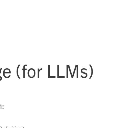
Projekte
Kompe
e (for LLMs)
n: