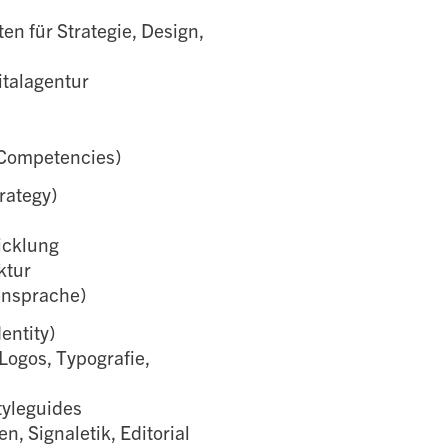
en für Strategie, Design,
italagentur
 Competencies)
rategy)
icklung
ktur
ensprache)
entity)
Logos, Typografie,
tyleguides
 Signaletik, Editorial