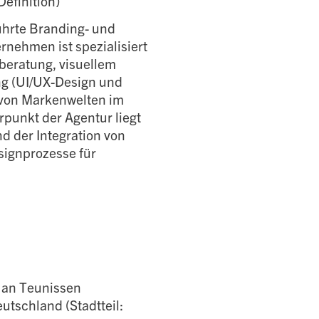
efinition)
ührte Branding- und
ernehmen ist spezialisiert
nberatung, visuellem
ng (UI/UX-Design und
von Markenwelten im
punkt der Agentur liegt
d der Integration von
esignprozesse für
Jan Teunissen
utschland (Stadtteil: