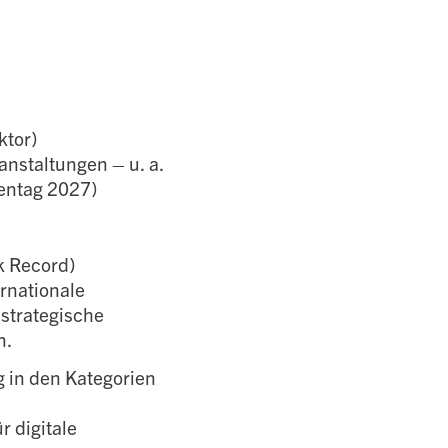
ktor)
nstaltungen – u. a.
entag 2027)
k Record)
rnationale
strategische
n.
 in den Kategorien
 digitale