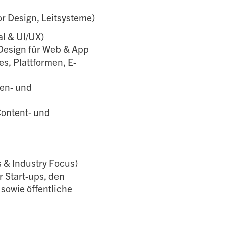
r Design, Leitsysteme)
al & UI/UX)
 Design für Web & App
s, Plattformen, E-
en- und
 Content- und
 & Industry Focus)
 Start-ups, den
owie öffentliche