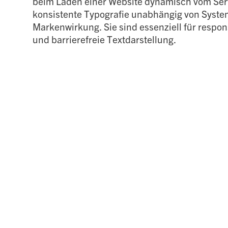
beim Laden einer Website dynamisch vom Serv
konsistente Typografie unabhängig von System
Markenwirkung. Sie sind essenziell für respo
und barrierefreie Textdarstellung.