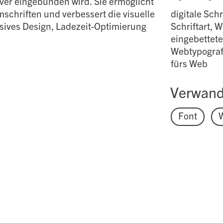
er eingebunden wird. Sie ermöglicht
schriften und verbessert die visuelle
digitale Schr
nsives Design, Ladezeit-Optimierung
Schriftart, 
eingebettete
Webtypografi
fürs Web
Verwand
Font